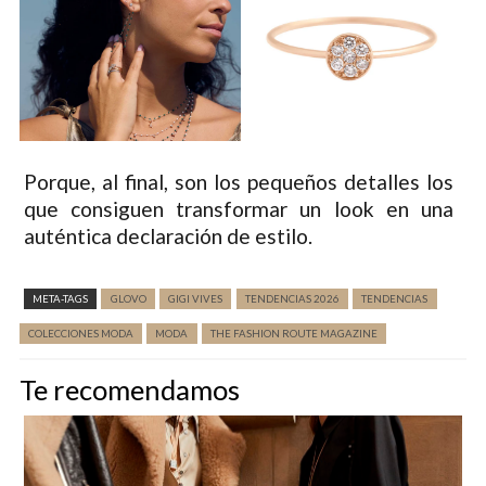
Porque, al final, son los pequeños detalles los
que consiguen transformar un look en una
auténtica declaración de estilo.
Nueva colección, colecciones moda, noticias de moda, ultimas colecciones, The Fashion Route Magazine, TFR MODA, Revista de moda y tendencias.
META-TAGS
GLOVO
GIGI VIVES
TENDENCIAS 2026
TENDENCIAS
COLECCIONES MODA
MODA
THE FASHION ROUTE MAGAZINE
Te recomendamos