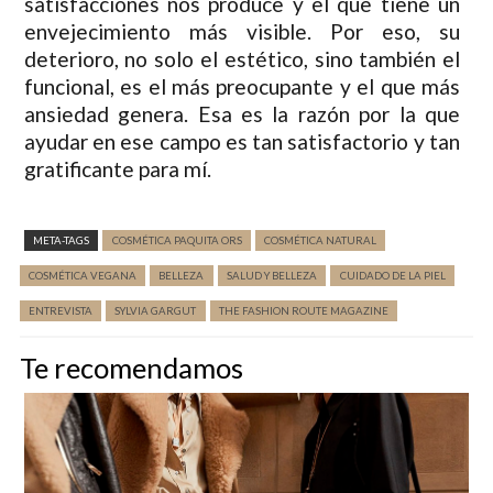
satisfacciones nos produce y el que tiene un
envejecimiento más visible. Por eso, su
deterioro, no solo el estético, sino también el
funcional, es el más preocupante y el que más
ansiedad genera. Esa es la razón por la que
ayudar en ese campo es tan satisfactorio y tan
gratificante para mí.
Paquita Ors, cosmética natural, comética natural vegana, tratramiento cosmética, tratamiento belleza, tratamientos veganos, consejos salud y belleza, consejos
belleza, revista digital belleza, Sylvia Gargut, The Fashion Route Magazine, TFR Mag, TFR Belleza.
META-TAGS
COSMÉTICA PAQUITA ORS
COSMÉTICA NATURAL
COSMÉTICA VEGANA
BELLEZA
SALUD Y BELLEZA
CUIDADO DE LA PIEL
ENTREVISTA
SYLVIA GARGUT
THE FASHION ROUTE MAGAZINE
Te recomendamos